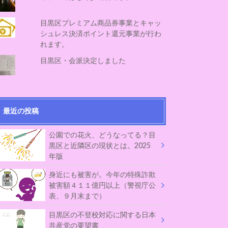
目黒区プレミアム商品券事業とキャッ
シュレス決済ポイント還元事業が行わ
れます。
目黒区・会派決定しました
最近の投稿
公園での花火、どうなってる？目
黒区と近隣区の現状とは。2025
年版
身近にも被害が。今年の特殊詐欺
被害額４１１億円以上（警視庁公
表、９月末まで）
目黒区の不登校対応に関する日本
共産党の要望書