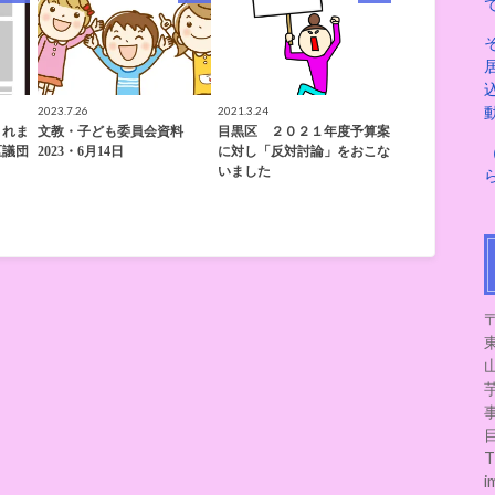
2023.7.26
2021.3.24
されま
文教・子ども委員会資料
目黒区 ２０２１年度予算案
区議団
2023・6月14日
に対し「反対討論」をおこな
いました
〒
i