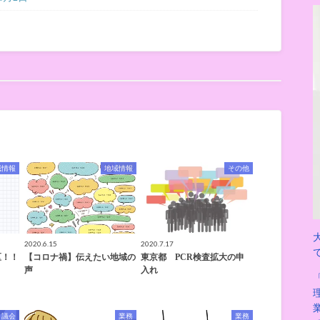
域情報
地域情報
その他
2020.6.15
2020.7.17
区！！
【コロナ禍】伝えたい地域の
東京都 PCR検査拡大の申
声
入れ
議会
業務
業務