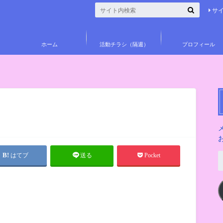
サ
ホーム
活動チラシ（隔週）
プロフィール
はてブ
送る
Pocket