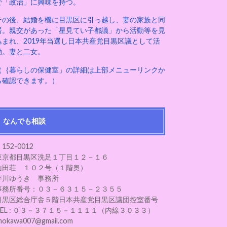
で「政治」に興味を持つ。
その後、結婚を機に目黒区に引っ越し、妻の家族と同
居。親交があった「星見てい子都議」から活動等を見
込まれ、2019年当選し日本共産党目黒区議として活
動。妻と二女。
（｛暮らしの保健室」の詳細は上部メニューリンクか
ら確認できます。）
なんでも相談
152-0012
東京都目黒区洗足１丁目１２－１６
山田荘 １０２号（１階奥）
芋川ゆうき 事務所
事務所番号：０３－６３１５－２３５５
目黒区総合庁舎５階日本共産党目黒区議団控室番号
TEL : ０３－３７１５－１１１１（内線３０３３）
mokawa007@gmail.com