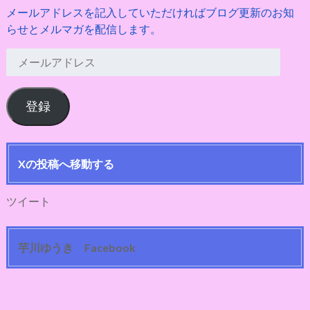
メールアドレスを記入していただければブログ更新のお知
らせとメルマガを配信します。
メ
ー
ル
登録
ア
ド
レ
ス
Xの投稿へ移動する
ツイート
芋川ゆうき Facebook