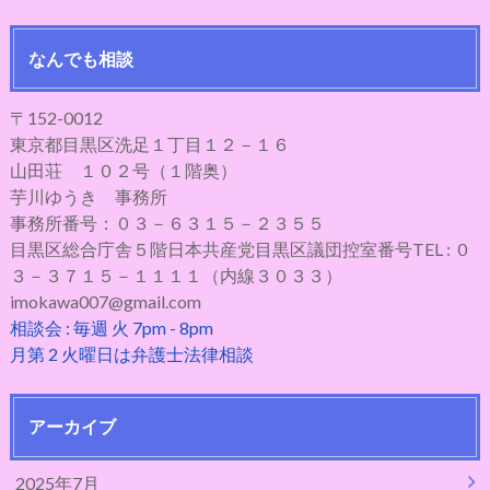
なんでも相談
〒152-0012
東京都目黒区洗足１丁目１２－１６
山田荘 １０２号（１階奥）
芋川ゆうき 事務所
事務所番号：０３－６３１５－２３５５
目黒区総合庁舎５階日本共産党目黒区議団控室番号TEL : ０
３－３７１５－１１１１（内線３０３３）
imokawa007@gmail.com
相談会 : 毎週 火 7pm - 8pm
月第 2 火曜日は弁護士法律相談
アーカイブ
2025年7月