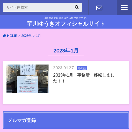
日本共産党目黒区議の活動ブログです。
お問い合わ
芋川ゆうきオフィシャルサイト
HOME
2023年
1月
せ
2023年1月
2023.01.27
その他
2023年1月 事務所 移転しまし
た！！
メルマガ登録