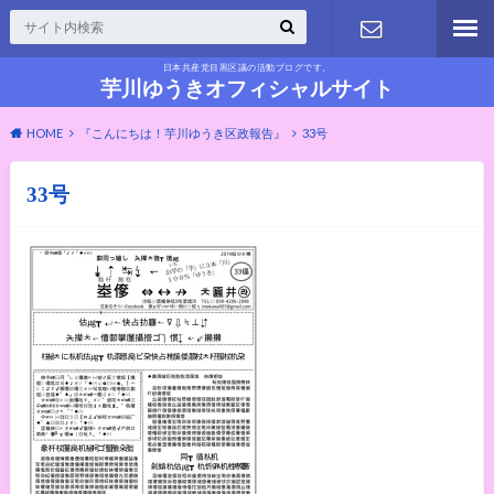
日本共産党目黒区議の活動ブログです。
お問い合わ
芋川ゆうきオフィシャルサイト
HOME
『こんにちは！芋川ゆうき区政報告』
33号
せ
33号