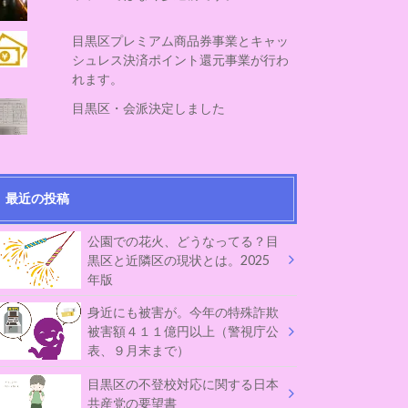
目黒区プレミアム商品券事業とキャッ
シュレス決済ポイント還元事業が行わ
れます。
目黒区・会派決定しました
最近の投稿
公園での花火、どうなってる？目
黒区と近隣区の現状とは。2025
年版
身近にも被害が。今年の特殊詐欺
被害額４１１億円以上（警視庁公
表、９月末まで）
目黒区の不登校対応に関する日本
共産党の要望書