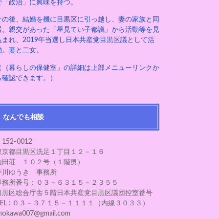
で「政治」に興味を持つ。
その後、結婚を機に目黒区に引っ越し、妻の家族と同
居。親交があった「星見てい子都議」から活動等を見
込まれ、2019年当選し日本共産党目黒区議として活
動。妻と二女。
（｛暮らしの保健室」の詳細は上部メニューリンクか
ら確認できます。）
なんでも相談
152-0012
東京都目黒区洗足１丁目１２－１６
山田荘 １０２号（１階奥）
芋川ゆうき 事務所
事務所番号：０３－６３１５－２３５５
目黒区総合庁舎５階日本共産党目黒区議団控室番号
TEL : ０３－３７１５－１１１１（内線３０３３）
mokawa007@gmail.com