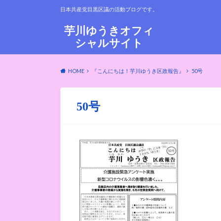
日本共産党目黒区議の活動ブログです。
芋川ゆうきオフィ
シャルサイト
HOME
『こんにちは！芋川ゆうき区政報告』
50号
50号