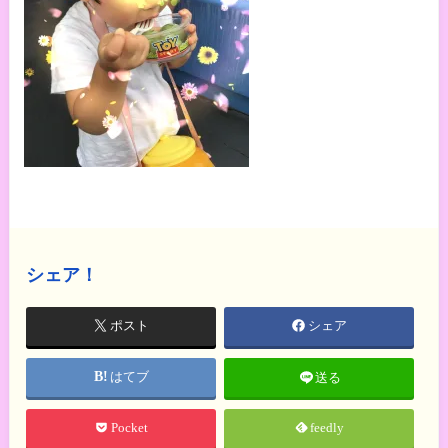
シェア！
ポスト
シェア
はてブ
送る
Pocket
feedly