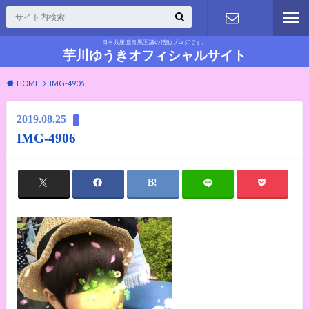
日本共産党目黒区議の活動ブログです。
お問い合わ
芋川ゆうきオフィシャルサイト
HOME
IMG-4906
せ
2019.08.25
IMG-4906