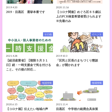
2019.4.20
2020.11.16
2019・目黒区 選挙本番です
【コロナ関連】めぐろ区６５歳以
上のPCR検査希望者受けられます
※先着のみ
その他
イベント
2021.4.28
2019.10.3
【経済産業省】【期限５月３１
「区民と区長のまちづくり懇談
日】続・一時支援金で気を付ける
会」が開かれます
こと。その後の対応…
地域情報
地域情報
2020.6.15
2021.11.4
【コロナ禍】伝えたい地域の声
目黒区 中学校の統廃合具体策