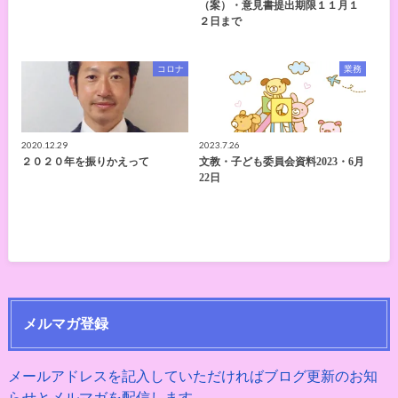
（案）・意見書提出期限１１月１
２日まで
コロナ
業務
2020.12.29
2023.7.26
２０２０年を振りかえって
文教・子ども委員会資料2023・6月
22日
メルマガ登録
メールアドレスを記入していただければブログ更新のお知
らせとメルマガを配信します。