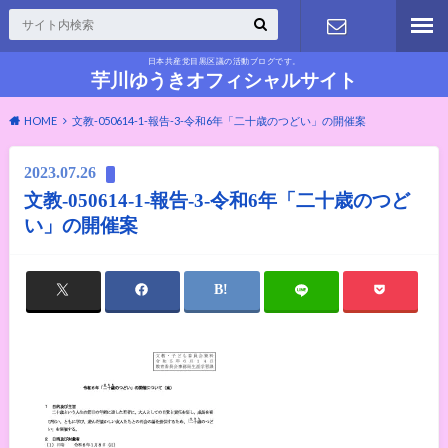
日本共産党目黒区議の活動ブログです。
お問い合わ
芋川ゆうきオフィシャルサイト
HOME
文教-050614-1-報告-3-令和6年「二十歳のつどい」の開催案
せ
2023.07.26
文教-050614-1-報告-3-令和6年「二十歳のつど
い」の開催案