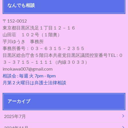
なんでも相談
〒152-0012
東京都目黒区洗足１丁目１２－１６
山田荘 １０２号（１階奥）
芋川ゆうき 事務所
事務所番号：０３－６３１５－２３５５
目黒区総合庁舎５階日本共産党目黒区議団控室番号TEL : ０
３－３７１５－１１１１（内線３０３３）
imokawa007@gmail.com
相談会 : 毎週 火 7pm - 8pm
月第 2 火曜日は弁護士法律相談
アーカイブ
2025年7月
2024年11月