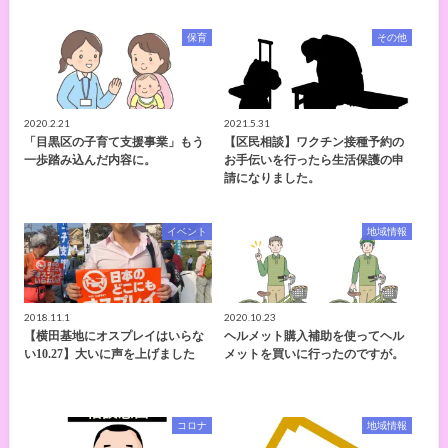
保育
その他
2020.2.21
2021.5.31
「目黒区の子育て支援事業」もう
【区民相談】ワクチン接種予約の
一歩踏み込んだ内容に。
お手伝いを行ったら生活保護の申
請になりました。
イベント
地域情報
2018.11.1
2020.10.23
【横田基地にオスプレイはいらな
ヘルメット購入補助を使ってヘル
い10.27】大いに声を上げました
メットを買いに行ったのですが。
コロナ
地域情報