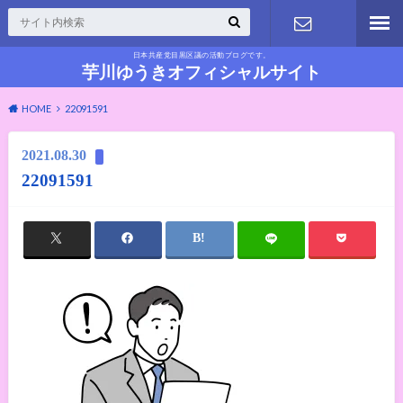
日本共産党目黒区議の活動ブログです。
お問い合わ
芋川ゆうきオフィシャルサイト
HOME
22091591
せ
2021.08.30
22091591