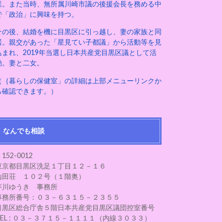
業。また当時、無所属川崎市議の後援会長を務める中
で「政治」に興味を持つ。
その後、結婚を機に目黒区に引っ越し、妻の家族と同
居。親交があった「星見てい子都議」から活動等を見
込まれ、2019年当選し日本共産党目黒区議として活
動。妻と二女。
（｛暮らしの保健室」の詳細は上部メニューリンクか
ら確認できます。）
なんでも相談
152-0012
東京都目黒区洗足１丁目１２－１６
山田荘 １０２号（１階奥）
芋川ゆうき 事務所
事務所番号：０３－６３１５－２３５５
目黒区総合庁舎５階日本共産党目黒区議団控室番号
TEL : ０３－３７１５－１１１１（内線３０３３）