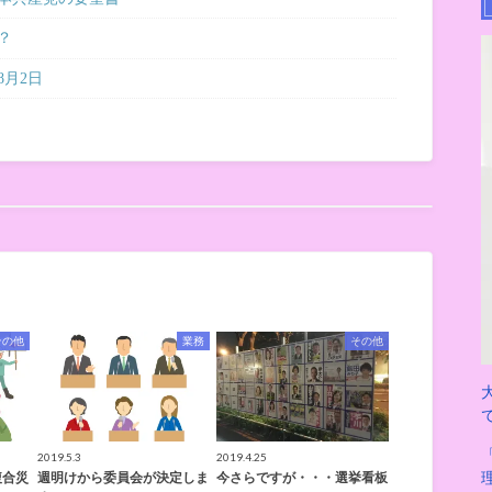
？
8月2日
その他
業務
その他
2019.5.3
2019.4.25
複合災
週明けから委員会が決定しま
今さらですが・・・選挙看板