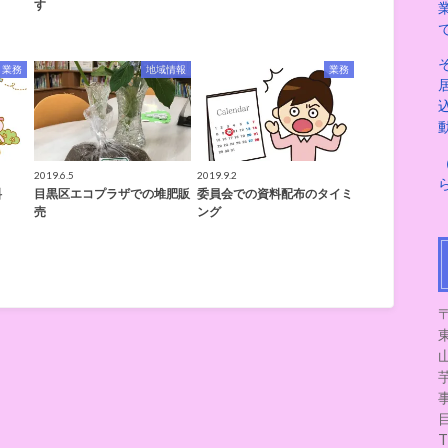
す
業務
地域情報
業務
2019.6.5
2019.9.2
料
目黒区エコプラザでの堆肥販
委員会での資料配布のタイミ
売
ング
〒