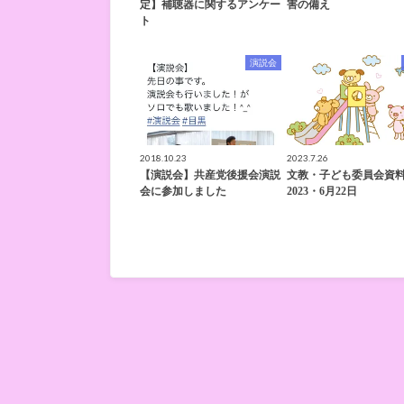
定】補聴器に関するアンケー
害の備え
ト
演説会
2018.10.23
2023.7.26
【演説会】共産党後援会演説
文教・子ども委員会資
会に参加しました
2023・6月22日