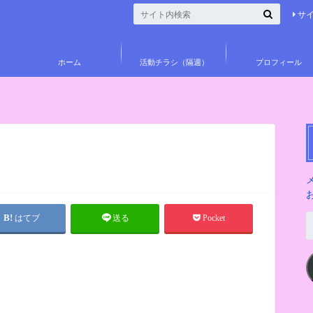
サ
ホーム
活動チラシ（隔週）
プロフィール
はてブ
送る
Pocket