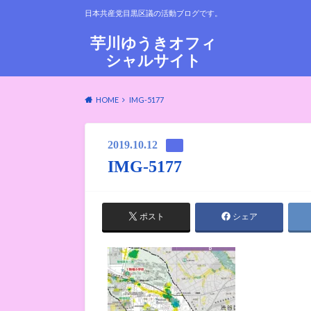
日本共産党目黒区議の活動ブログです。
芋川ゆうきオフィ
シャルサイト
HOME
IMG-5177
2019.10.12
IMG-5177
ポスト
シェア