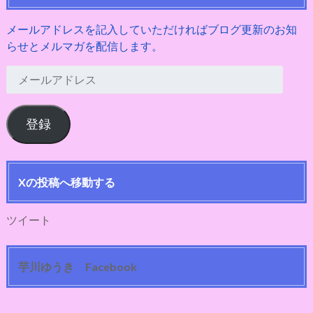
メールアドレスを記入していただければブログ更新のお知
らせとメルマガを配信します。
メ
ー
ル
登録
ア
ド
レ
ス
Xの投稿へ移動する
ツイート
芋川ゆうき Facebook