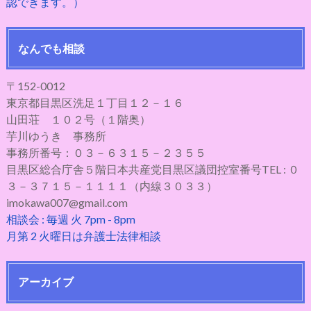
認できます。）
なんでも相談
〒152-0012
東京都目黒区洗足１丁目１２－１６
山田荘 １０２号（１階奥）
芋川ゆうき 事務所
事務所番号：０３－６３１５－２３５５
目黒区総合庁舎５階日本共産党目黒区議団控室番号TEL : ０
３－３７１５－１１１１（内線３０３３）
imokawa007@gmail.com
相談会 : 毎週 火 7pm - 8pm
月第 2 火曜日は弁護士法律相談
アーカイブ