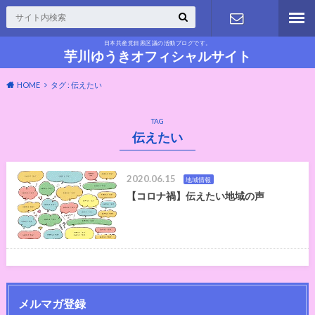
日本共産党目黒区議の活動ブログです。
お問い合わ
芋川ゆうきオフィシャルサイト
HOME
タグ : 伝えたい
せ
TAG
伝えたい
2020.06.15
地域情報
【コロナ禍】伝えたい地域の声
メルマガ登録