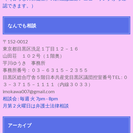
認できます。）
なんでも相談
〒152-0012
東京都目黒区洗足１丁目１２－１６
山田荘 １０２号（１階奥）
芋川ゆうき 事務所
事務所番号：０３－６３１５－２３５５
目黒区総合庁舎５階日本共産党目黒区議団控室番号TEL : ０
３－３７１５－１１１１（内線３０３３）
imokawa007@gmail.com
相談会 : 毎週 火 7pm - 8pm
月第 2 火曜日は弁護士法律相談
アーカイブ