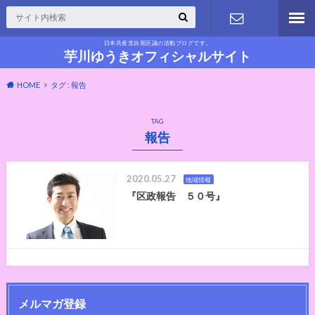
日本共産党目黒区議の活動ブログです。
お問い合わ
芋川ゆうきオフィシャルサイト
HOME
タグ : 報告
せ
TAG
報告
2020.05.27
地域情報
『区政報告 ５０号』
メルマガ登録