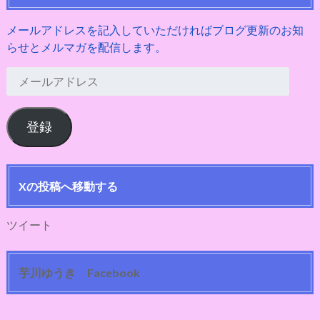
メールアドレスを記入していただければブログ更新のお知
らせとメルマガを配信します。
メ
ー
ル
登録
ア
ド
レ
ス
Xの投稿へ移動する
ツイート
芋川ゆうき Facebook