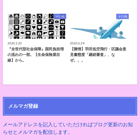
その他
その他
2020.2.20
2020.6.24
『全世代型社会保障』国民負担増
【陳情】羽田低空飛行・区議会意
の流れの一部。【生命保険屋目
見書態度「継続審査」、な
線】から。
ぜ。。。
メルマガ登録
メールアドレスを記入していただければブログ更新のお知
らせとメルマガを配信します。