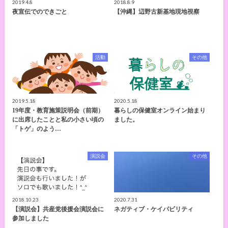
2019.4.8
2018.8.9
夜宣伝でのできごと
【沖縄】辺野古新基地現地視察
活動
その他
2019.5.18
2020.5.18
19年度・教育施策説明会（前期）
暮らしの保健室オンライン始まり
に出席したことと私の小さい頃の
ました。
「トゲ」のよう…
演説会
その他
2018.10.23
2020.7.31
【演説会】共産党後援会演説会に
ネガティブ・ケイパビリティ
参加しました