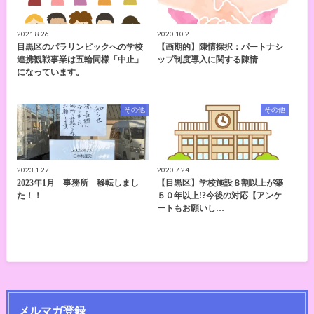
2021.8.26
2020.10.2
目黒区のパラリンピックへの学校
【画期的】陳情採択：パートナシ
連携観戦事業は五輪同様「中止」
ップ制度導入に関する陳情
になっています。
その他
その他
2023.1.27
2020.7.24
2023年1月 事務所 移転しまし
【目黒区】学校施設８割以上が築
た！！
５０年以上!?今後の対応【アンケ
ートもお願いし…
メルマガ登録