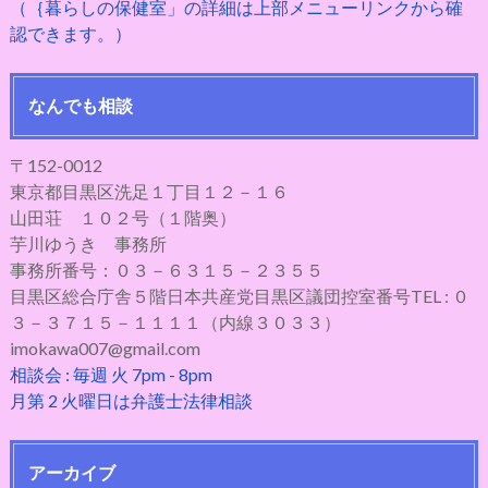
（｛暮らしの保健室」の詳細は上部メニューリンクから確
認できます。）
なんでも相談
〒152-0012
東京都目黒区洗足１丁目１２－１６
山田荘 １０２号（１階奥）
芋川ゆうき 事務所
事務所番号：０３－６３１５－２３５５
目黒区総合庁舎５階日本共産党目黒区議団控室番号TEL : ０
３－３７１５－１１１１（内線３０３３）
imokawa007@gmail.com
相談会 : 毎週 火 7pm - 8pm
月第 2 火曜日は弁護士法律相談
アーカイブ