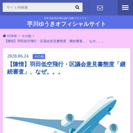
日本共産党目黒区議の活動ブログです。
お問い合わ
芋川ゆうきオフィシャルサイト
HOME
その他
せ
【陳情】羽田低空飛行・区議会意見書態度「継続審査」、なぜ。。。
2020.06.24
その他
【陳情】羽田低空飛行・区議会意見書態度「継
続審査」、なぜ。。。