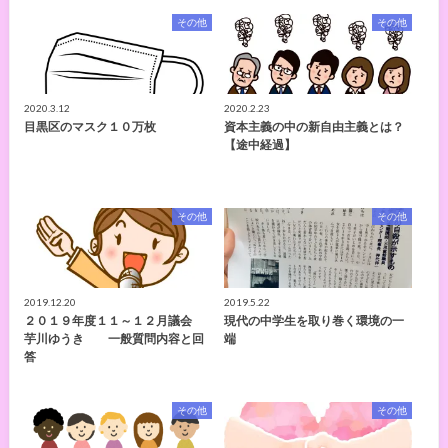
その他
その他
2020.3.12
2020.2.23
目黒区のマスク１０万枚
資本主義の中の新自由主義とは？
【途中経過】
その他
その他
2019.12.20
2019.5.22
２０１９年度１１～１２月議会
現代の中学生を取り巻く環境の一
芋川ゆうき 一般質問内容と回
端
答
その他
その他