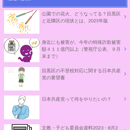
公園での花火、どうなってる？目黒区
と近隣区の現状とは。2025年版
身近にも被害が。今年の特殊詐欺被害
額４１１億円以上（警視庁公表、９月
末まで）
目黒区の不登校対応に関する日本共産
党の要望書
日本共産党って何をやりたいの？
文教・子ども委員会資料2023・8月2