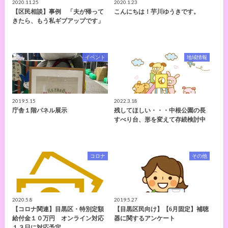
2020.11.25
2020.1.23
【区民相談】事例 「夫が帰って
こんにちは！芋川ゆうきです。
きたら、もう私ギブアップです」
イベント
地域情報
2019.5.15
2022.3.18
庁舎１階パネル展示
残してほしい・・・中根公園の長
すべり台、形を変えて存続検討中
コロナ
その他
2020.5.8
2019.5.27
【コロナ関連】目黒区・特別定額
【目黒区民向け】【6月固定】補聴
給付金１０万円 オンライン対応
器に関するアンケート
１３日に対応予定…