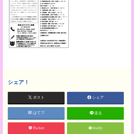
シェア！
ポスト
シェア
はてブ
送る
Pocket
feedly