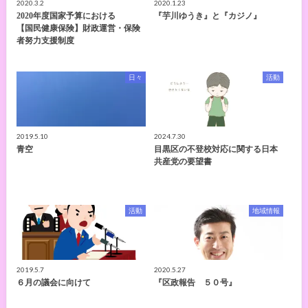
2020.3.2
2020.1.23
2020年度国家予算における
『芋川ゆうき』と『カジノ』
【国民健康保険】財政運営・保険
者努力支援制度
日々
活動
2019.5.10
2024.7.30
青空
目黒区の不登校対応に関する日本
共産党の要望書
活動
地域情報
2019.5.7
2020.5.27
６月の議会に向けて
『区政報告 ５０号』