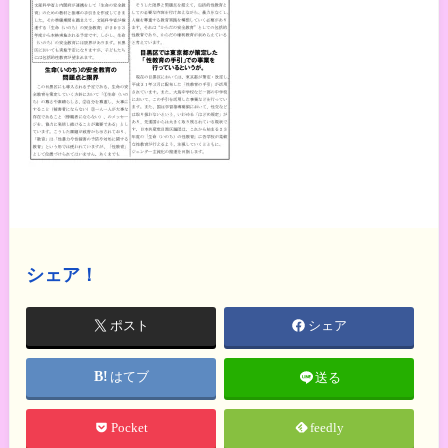
シェア！
ポスト
シェア
はてブ
送る
Pocket
feedly