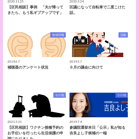
2020.11.25
2020.3.24
【区民相談】事例 「夫が帰って
区議になって自転車で二度こけた
きたら、もう私ギブアップです」
話。
地域情報
活動
2019.6.7
2019.5.7
補聴器のアンケート状況
６月の議会に向けて
その他
その他
2021.5.31
2019.7.4
【区民相談】ワクチン接種予約の
参議院選挙本日「公示」私が知る
お手伝いを行ったら生活保護の申
吉良よし子候補の一端
請になりました。