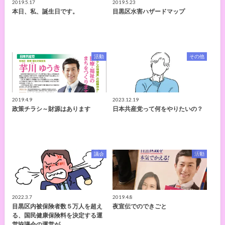
2019.5.17
2019.5.23
本日、私、誕生日です。
目黒区水害ハザードマップ
活動
その他
2019.4.9
2023.12.19
政策チラシ～財源はあります
日本共産党って何をやりたいの？
議会
活動
2022.3.7
2019.4.8
目黒区内被保険者数５万人を超え
夜宣伝でのできごと
る、国民健康保険料を決定する運
営協議会の運営が…