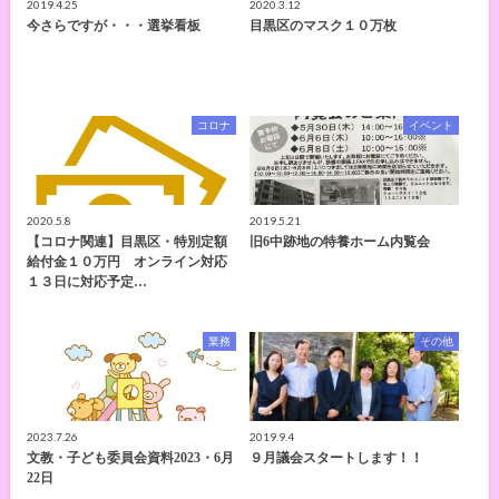
2019.4.25
2020.3.12
今さらですが・・・選挙看板
目黒区のマスク１０万枚
コロナ
イベント
2020.5.8
2019.5.21
【コロナ関連】目黒区・特別定額
旧6中跡地の特養ホーム内覧会
給付金１０万円 オンライン対応
１３日に対応予定…
業務
その他
2023.7.26
2019.9.4
文教・子ども委員会資料2023・6月
９月議会スタートします！！
22日