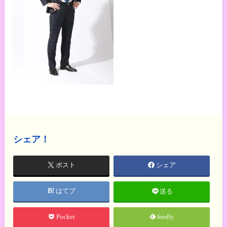
シェア！
ポスト
シェア
はてブ
送る
Pocket
feedly