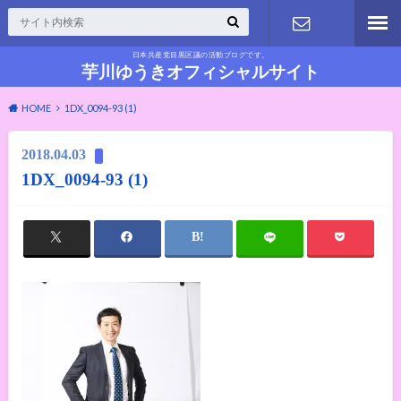
日本共産党目黒区議の活動ブログです。
お問い合わ
芋川ゆうきオフィシャルサイト
HOME
1DX_0094-93 (1)
せ
2018.04.03
1DX_0094-93 (1)