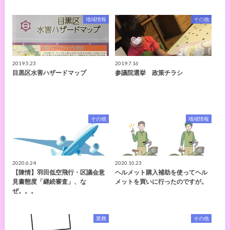
地域情報
その他
2019.5.23
2019.7.16
目黒区水害ハザードマップ
参議院選挙 政策チラシ
その他
地域情報
2020.6.24
2020.10.23
【陳情】羽田低空飛行・区議会意
ヘルメット購入補助を使ってヘル
見書態度「継続審査」、な
メットを買いに行ったのですが。
ぜ。。。
業務
その他