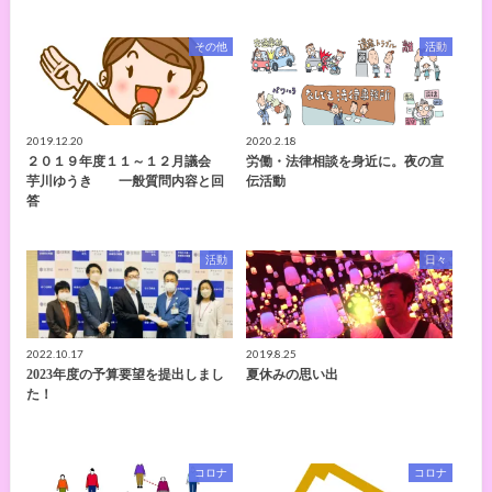
その他
活動
2019.12.20
2020.2.18
２０１９年度１１～１２月議会
労働・法律相談を身近に。夜の宣
芋川ゆうき 一般質問内容と回
伝活動
答
活動
日々
2022.10.17
2019.8.25
2023年度の予算要望を提出しまし
夏休みの思い出
た！
コロナ
コロナ