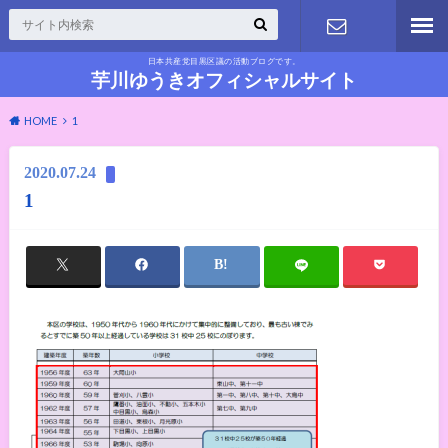
日本共産党目黒区議の活動ブログです。
お問い合わ
芋川ゆうきオフィシャルサイト
HOME
1
せ
2020.07.24
1