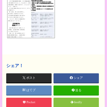
シェア！
ポスト
シェア
はてブ
送る
Pocket
feedly