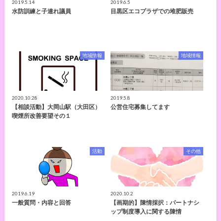
2019.5.14
2019.6.5
水防訓練と子連れ議員
目黒区エコプラザでの堆肥販売
地域情報
地域情報
2020.10.28
2019.5.8
【相談活動】大岡山駅（大田区）
公営住宅募集してます
喫煙所改善要望その１
活動
その他
2019.6.19
2020.10.2
一般質問・内容と回答
【画期的】陳情採択：パートナシ
ップ制度導入に関する陳情