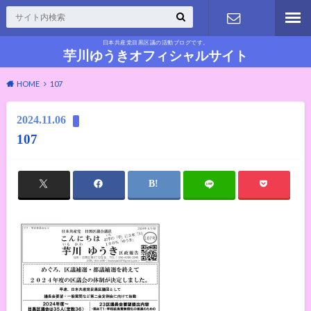
日本共産党目黒区議の活動ブログです。
お問い合わ
芋川ゆうきオフィシャルサイト
HOME
107
せ
2024.11.06
107