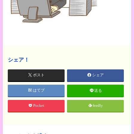
シェア！
ポスト
シェア
はてブ
送る
Pocket
feedly