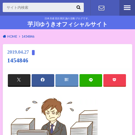
日本共産党目黒区議の活動ブログです。
お問い合わ
芋川ゆうきオフィシャルサイト
HOME
1454846
せ
2019.04.27
1454846