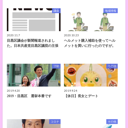
議会
地域情報
2020.11.7
2020.10.23
目黒区議会が新聞報道されまし
ヘルメット購入補助を使ってヘル
た。日本共産党目黒区議団の主張
メットを買いに行ったのですが。
活動
その他
2019.4.20
2019.9.24
2019・目黒区 選挙本番です
【休日】長女とデート
コロナ
その他