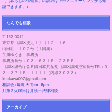
（｛暮らしの保健室」の詳細は上部メニューリンクから確
認できます。）
なんでも相談
〒152-0012
東京都目黒区洗足１丁目１２－１６
山田荘 １０２号（１階奥）
芋川ゆうき 事務所
事務所番号：０３－６３１５－２３５５
目黒区総合庁舎５階日本共産党目黒区議団控室番号TEL : ０
３－３７１５－１１１１（内線３０３３）
imokawa007@gmail.com
相談会 : 毎週 火 7pm - 8pm
月第 2 火曜日は弁護士法律相談
アーカイブ