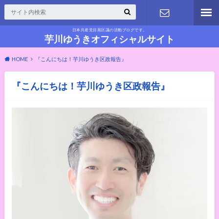
日本共産党目黒区議の活動ブログです。
お問い合わ
芋川ゆうきオフィシャルサイト
HOME
『こんにちは！芋川ゆうき区政報告』
せ
『こんにちは！芋川ゆうき区政報告』