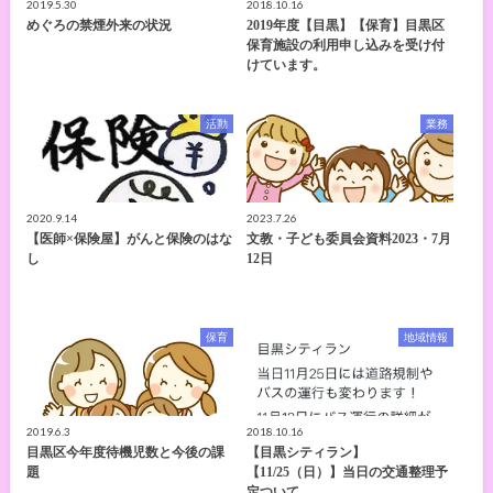
2019.5.30
2018.10.16
めぐろの禁煙外来の状況
2019年度【目黒】【保育】目黒区
保育施設の利用申し込みを受け付
けています。
活動
業務
2020.9.14
2023.7.26
【医師×保険屋】がんと保険のはな
文教・子ども委員会資料2023・7月
し
12日
保育
地域情報
2019.6.3
2018.10.16
目黒区今年度待機児数と今後の課
【目黒シティラン】
題
【11/25（日）】当日の交通整理予
定ついて